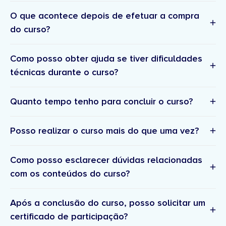
O que acontece depois de efetuar a compra
do curso?
Como posso obter ajuda se tiver dificuldades
técnicas durante o curso?
Confirmação
da inscrição e resumo da compra –
suporte técnico
Quanto tempo tenho para concluir o curso?
Um email com os detalhes e confirmação da sua
inscrição. Posteriormente, receberá a fatura no seu
Posso realizar o curso mais do que uma vez?
email.
suporte.academia@doutorfinancas.pt
Acesso à plataforma
– Receberá um link para
definir a sua palavra passe para entrar na
Como posso esclarecer dúvidas relacionadas
plataforma onde pode aceder ao(s) curso(s)
com os conteúdos do curso?
comprado(s).
Boas-vindas ao curso
– Um email com detalhes
comunidade
Após a conclusão do curso, posso solicitar um
sobre o curso e próximos passos.
certificado de participação?