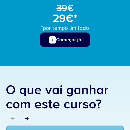
39
€
29€*
*por tempo limitado
Começar já
O que vai ganhar
com este curso?