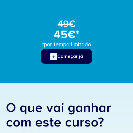
49
€
45€*
*por tempo limitado
Começar já
O que vai ganhar
com este curso?