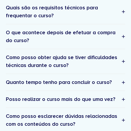
Quais são os requisitos técnicos para
frequentar o curso?
O que acontece depois de efetuar a compra
do curso?
Como posso obter ajuda se tiver dificuldades
técnicas durante o curso?
Confirmação
da inscrição e resumo da compra –
suporte técnico
Quanto tempo tenho para concluir o curso?
Um email com os detalhes e confirmação da sua
inscrição. Posteriormente, receberá a fatura no seu
Posso realizar o curso mais do que uma vez?
email.
suporte.academia@doutorfinancas.pt
Acesso à plataforma
– Receberá um link para
definir a sua palavra passe para entrar na
Como posso esclarecer dúvidas relacionadas
plataforma onde pode aceder ao(s) curso(s)
com os conteúdos do curso?
comprado(s).