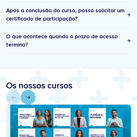
Boas-vindas ao curso
– Um email com detalhes
comunidade
Após a conclusão do curso, posso solicitar um
sobre o curso e próximos passos.
certificado de participação?
O que acontece quando o prazo de acesso
termina?
suporte.academia@doutorfinancas.pt
Os nossos cursos