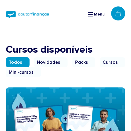
Saltar
para o
conteúdo
Menu
Cart
Cursos disponíveis
Todos
Novidades
Packs
Cursos
Mini-cursos