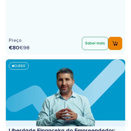
Preço
Saber mais
€80
€
98
CURSO
Liberdade Financeira do Empreendedor: