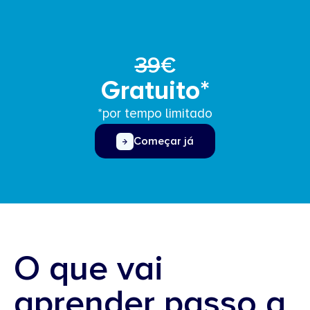
39
€
Gratuito*
*por tempo limitado
Começar já
O que vai
aprender passo a