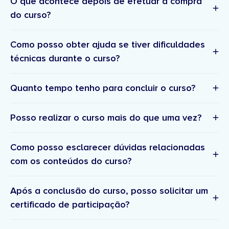
O que acontece depois de efetuar a compra
do curso?
Como posso obter ajuda se tiver dificuldades
técnicas durante o curso?
Confirmação
da inscrição e resumo da compra –
suporte técnico
Quanto tempo tenho para concluir o curso?
Um email com os detalhes e confirmação da sua
inscrição. Posteriormente, receberá a fatura no seu
Posso realizar o curso mais do que uma vez?
email.
suporte.academia@doutorfinancas.pt
Acesso à plataforma
– Receberá um link para
definir a sua palavra passe para entrar na
Como posso esclarecer dúvidas relacionadas
plataforma onde pode aceder ao(s) curso(s)
com os conteúdos do curso?
comprado(s).
Boas-vindas ao curso
– Um email com detalhes
comunidade
Após a conclusão do curso, posso solicitar um
sobre o curso e próximos passos.
certificado de participação?