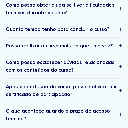
Como posso obter ajuda se tiver dificuldades
técnicas durante o curso?
Confirmação
da inscrição e resumo da compra –
suporte técnico
Quanto tempo tenho para concluir o curso?
Um email com os detalhes e confirmação da sua
inscrição. Posteriormente, receberá a fatura no seu
Posso realizar o curso mais do que uma vez?
email.
suporte.academia@doutorfinancas.pt
Acesso à plataforma
– Receberá um link para
definir a sua palavra passe para entrar na
Como posso esclarecer dúvidas relacionadas
plataforma onde pode aceder ao(s) curso(s)
com os conteúdos do curso?
comprado(s).
Boas-vindas ao curso
– Um email com detalhes
comunidade
Após a conclusão do curso, posso solicitar um
sobre o curso e próximos passos.
certificado de participação?
O que acontece quando o prazo de acesso
termina?
suporte.academia@doutorfinancas.pt